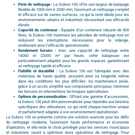
Piste de nettoyage :
La Dulevo 100 offre une largeur de balayage
flexible de 1000 mm à 2000 mm, favorisant un nettoyage complet
et efficace sur de vastes surfaces, ce qui la rend idéale pour les
environnements urbains et industriels nécessitant une efficacité
élevée.
Capacité du conteneur :
Équipée d’un conteneur robuste de 400
litres, la Dulevo 100 maximise les périodes de nettoyage tout en
réduisant les interruptions nécessaires pour la vidange,
améliorant ainsi l’efficacité opérationnelle.
Rendement horaire :
Avec une capacité de nettoyage entre
14000 et 22000 m² par heure, cette balayeuse est
particulièrement adaptée pour les grands espaces, garantissant
un nettoyage rapide et efficace.
Fiabilité et durabilité :
La Dulevo 100 est fabriquée avec des
matériaux de haute qualité, assurant ainsi sa longévité même
dans les conditions les plus difficiles. Sa maintenance aisée,
grâce à un accès simplifié aux composants principaux, minimise
les besoins en interventions techniques spécialisées.
Options de personnalisation :
Offrant une gamme d’accessoires,
la Dulevo 100 peut être personnalisée pour répondre aux besoins
spécifiques des utilisateurs, ce qui rend chaque machine unique
et parfaitement adaptée à son environnement opérationnel.
La Dulevo 100 se présente comme une solution avancée pour les défis
du nettoyage moderne, fusionnant haute performance et économie
d’opération, et elle reste le choix privilégié pour les services municipaux
et industriels visant à optimiser leurs opérations de nettoyage. Pour