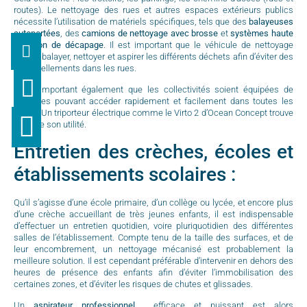
routes). Le nettoyage des rues et autres espaces extérieurs publics
nécessite l’utilisation de matériels spécifiques, tels que des
balayeuses
autoportées
, des
camions de nettoyage avec brosse
et
systèmes haute
pression de décapage
. Il est important que le véhicule de nettoyage
puisse balayer, nettoyer et aspirer les différents déchets afin d’éviter des
amoncellements dans les rues.
Il est important également que les collectivités soient équipées de
véhicules pouvant accéder rapidement et facilement dans toutes les
zones. Un triporteur électrique comme le Virto 2 d’Ocean Concept trouve
ici toute son utilité.
Entretien des crèches, écoles et
établissements scolaires :
Qu’il s’agisse d’une école primaire, d’un collège ou lycée, et encore plus
d’une crèche accueillant de très jeunes enfants, il est indispensable
d’effectuer un entretien quotidien, voire pluriquotidien des différentes
salles de l’établissement. Compte tenu de la taille des surfaces, et de
leur encombrement, un nettoyage mécanisé est probablement la
meilleure solution. Il est cependant préférable d’intervenir en dehors des
heures de présence des enfants afin d’éviter l’immobilisation des
certaines zones, et d’éviter les risques de chutes et glissades.
Un
aspirateur professionnel
efficace et puissant est alors