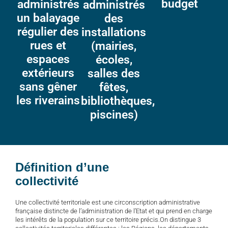
budget
administrés
administrés
un balayage
des
régulier des
installations
rues et
(mairies,
espaces
écoles,
extérieurs
salles des
sans gêner
fêtes,
les riverains
bibliothèques,
piscines)
Définition d’une
collectivité
Une collectivité territoriale est une circonscription administrative
française distincte de l’administration de l’Etat et qui prend en charge
les intérêts de la population sur ce territoire précis.On distingue 3