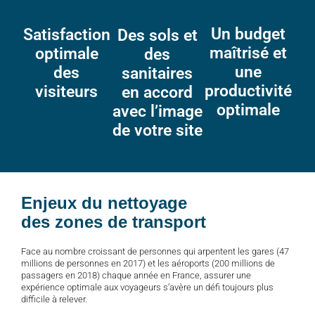
Un budget
Satisfaction
Des sols et
maîtrisé et
optimale
des
une
des
sanitaires
productivité
visiteurs
en accord
optimale
avec l’image
de votre site
Enjeux du nettoyage
des zones de transport
Face au nombre croissant de personnes qui arpentent les gares (47
millions de personnes en 2017) et les aéroports (200 millions de
passagers en 2018) chaque année en France, assurer une
expérience optimale aux voyageurs s’avère un défi toujours plus
difficile à relever.