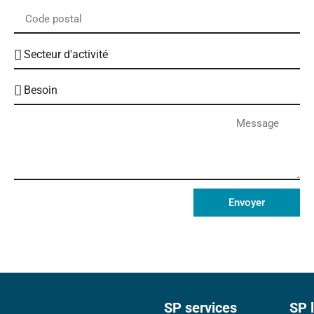
Envoyer
SP services
SP 