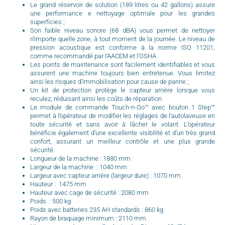
Le grand réservoir de solution (189 litres ou 42 gallons) assure
une performance e nettoyage optimale pour les grandes
superficies ;
Son faible niveau sonore (68 dBA) vous permet de nettoyer
n’importe quelle zone, à tout moment de la journée. Le niveau de
pression acoustique est conforme à la norme ISO 11201,
comme recommandé par l’AACEM et l’OSHA
Les points de maintenance sont facilement identifiables et vous
assurent une machine toujours bien entretenue. Vous limitez
ainsi les risques d’immobilisation pour cause de panne ;
Un kit de protection protège le capteur arrière lorsque vous
reculez, réduisant ainsi les coûts de réparation
Le module de commande Touch-n-Go™ avec bouton 1 Step™
permet à l’opérateur de modifier les réglages de l’autolaveuse en
toute sécurité et sans avoir à lâcher le volant. L’opérateur
bénéficie également d’une excellente visibilité et d’un très grand
confort, assurant un meilleur contrôle et une plus grande
sécurité.
Longueur de la machine : 1880 mm
Largeur de la machine : 1040 mm
Largeur avec capteur arrière (largeur dure) : 1070 mm
Hauteur : 1475 mm
Hauteur avec cage de sécurité : 2080 mm
Poids : 500 kg
Poids avec batteries 235 AH standards : 860 kg
Rayon de braquage minimum : 2110 mm